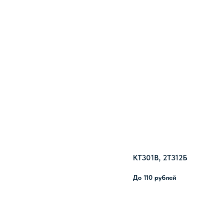
КТ301В, 2Т312Б
До 110 рублей