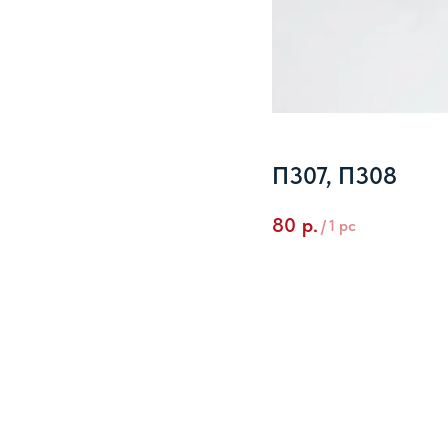
П307, П308
80
р.
/
1 pc