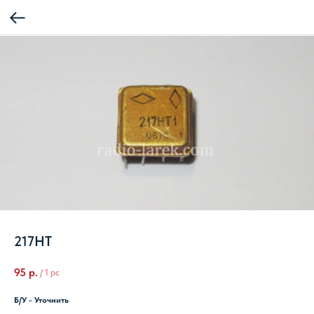
217НТ
95
р.
/
1 pc
Б/У - Уточнить