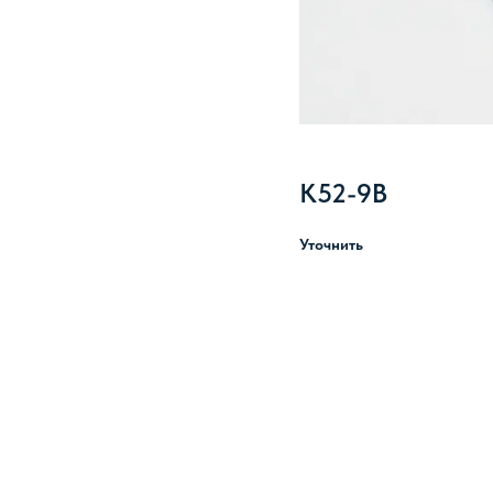
К52-9В
Уточнить